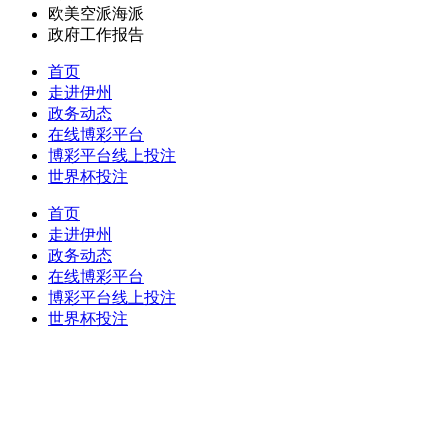
欧美空派海派
政府工作报告
首页
走进伊州
政务动态
在线博彩平台
博彩平台线上投注
世界杯投注
首页
走进伊州
政务动态
在线博彩平台
博彩平台线上投注
世界杯投注
陈小江
来源：石榴云/新疆日报原创 陈小江艾尔