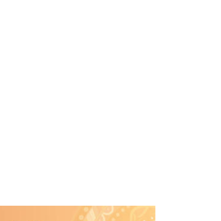
区商务厅调研座谈
陈