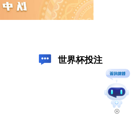
世界杯投注