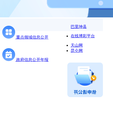
巴里坤县
在线博彩平台
重点领域信息公开
天山网
昆仑网
政府信息公开年报