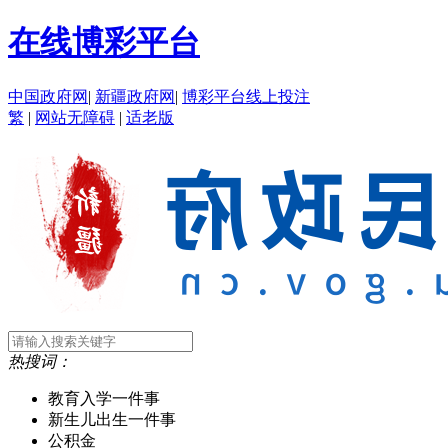
在线博彩平台
中国政府网
|
新疆政府网
|
博彩平台线上投注
繁
|
网站无障碍
|
适老版
热搜词：
教育入学一件事
新生儿出生一件事
公积金