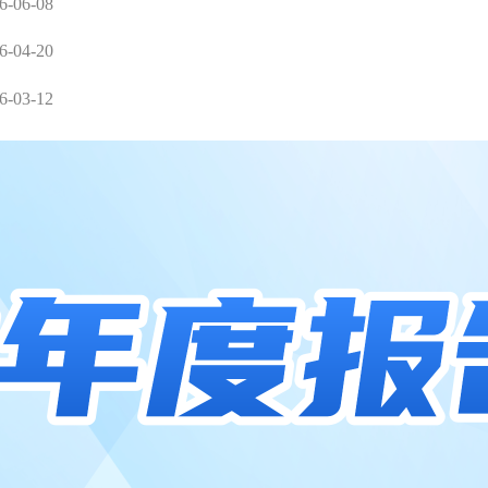
6-06-08
6-04-20
6-03-12