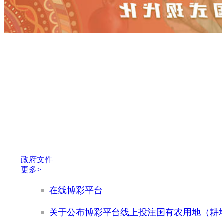
在线博彩平台
政府文件
更多>
在线博彩平台
关于公布博彩平台线上投注国有农用地（耕地