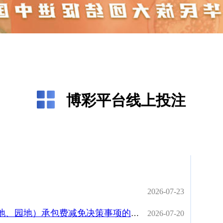
博彩平台线上投注
2026-07-23
、园地）承包费减免决策事项的公告
2026-07-20